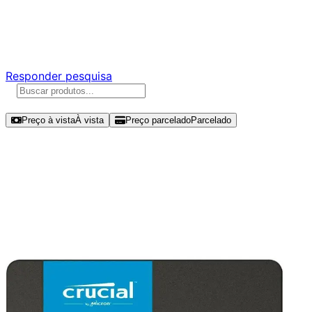
Ajude a melhorar a Promotech!
Responda nossa pesquisa rápida e nos ajude a criar uma
experiência ainda melhor para você.
Responder pesquisa
Ordenar por
Preço à vista
À vista
Preço parcelado
Parcelado
Modelos disponíveis de Crucial
BX500 480GB SSD SATA III -
CT480BX500SSD1