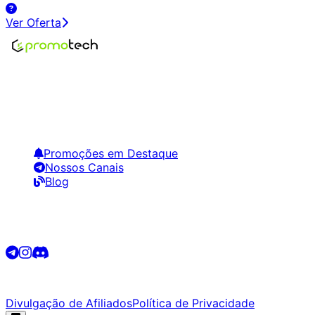
Ver Oferta
Encontre os melhores preços em tecnologia. Compare,
crie alertas e economize em suas compras.
Links Úteis
Promoções em Destaque
Nossos Canais
Blog
Siga-nos
©
2026
Promotech. Todos os direitos reservados.
Divulgação de Afiliados
Política de Privacidade