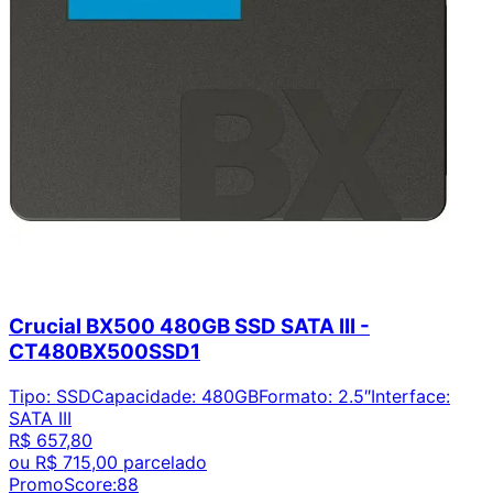
Crucial BX500 480GB SSD SATA III -
CT480BX500SSD1
Tipo
:
SSD
Capacidade
:
480GB
Formato
:
2.5″
Interface
:
SATA III
R$ 657,80
ou
R$ 715,00
parcelado
PromoScore:
88