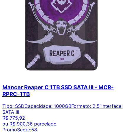
Mancer Reaper C 1TB SSD SATA III - MCR-
RPRC-1TB
Tipo
:
SSD
Capacidade
:
1000GB
Formato
:
2.5″
Interface
:
SATA III
R$ 775,92
ou
R$ 900,36
parcelado
PromoScore:
58