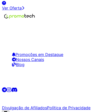
Ver Oferta
Encontre os melhores preços em tecnologia. Compare,
crie alertas e economize em suas compras.
Links Úteis
Promoções em Destaque
Nossos Canais
Blog
Siga-nos
©
2026
Promotech. Todos os direitos reservados.
Divulgação de Afiliados
Política de Privacidade