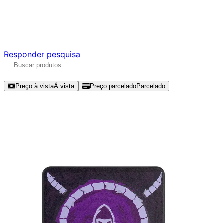
Ajude a melhorar a Promotech!
Responda nossa pesquisa rápida e nos ajude a criar uma
experiência ainda melhor para você.
Responder pesquisa
Ordenar por
Preço à vista
À vista
Preço parcelado
Parcelado
Modelos disponíveis de Mancer
Reaper C 1TB SSD SATA III - MCR-
RPRC-1TB