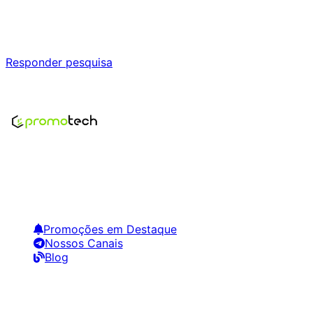
Responda nossa pesquisa rápida e nos ajude a criar uma
experiência ainda melhor para você.
Responder pesquisa
Nenhum modelo encontrado para este produto
Encontre os melhores preços em tecnologia. Compare,
crie alertas e economize em suas compras.
Links Úteis
Promoções em Destaque
Nossos Canais
Blog
Siga-nos