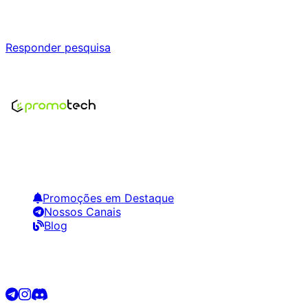
Responda nossa pesquisa rápida e nos ajude a criar uma 
Responder pesquisa
Nenhum modelo encontrado para este produto
Encontre os melhores preços em tecnologia. Compare, cr
Links Úteis
Promoções em Destaque
Nossos Canais
Blog
Siga-nos