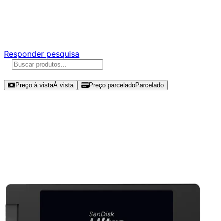
Ajude a melhorar a Promotech!
Responda nossa pesquisa rápida e nos ajude a criar uma
experiência ainda melhor para você.
Responder pesquisa
Ordenar por
Preço à vista
À vista
Preço parcelado
Parcelado
Modelos disponíveis de SanDisk
Ultra 3D 1TB SSD SATA III -
SDSSDH3-1T00-G26