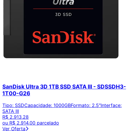
SanDisk Ultra 3D 1TB SSD SATA III - SDSSDH3-
1T00-G26
Tipo
:
SSD
Capacidade
:
1000GB
Formato
:
2.5″
Interface
:
SATA III
R$ 2.913,28
ou
R$ 2.914,00
parcelado
Ver Oferta