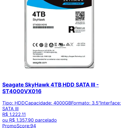
Seagate SkyHawk 4TB HDD SATA III -
ST4000VX016
Tipo
:
HDD
Capacidade
:
4000GB
Formato
:
3.5″
Interface
:
SATA III
R$ 1.222,11
ou
R$ 1.357,90
parcelado
PromoScore:
94