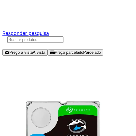
Ajude a melhorar a Promotech!
Responda nossa pesquisa rápida e nos ajude a criar uma
experiência ainda melhor para você.
Responder pesquisa
Ordenar por
Preço à vista
À vista
Preço parcelado
Parcelado
Modelos disponíveis de Seagate
SkyHawk 4TB HDD SATA III -
ST4000VX016