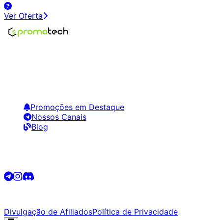
Ver Oferta
Encontre os melhores preços em tecnologia. Compare,
crie alertas e economize em suas compras.
Links Úteis
Promoções em Destaque
Nossos Canais
Blog
Siga-nos
©
2026
Promotech. Todos os direitos reservados.
Divulgação de Afiliados
Política de Privacidade