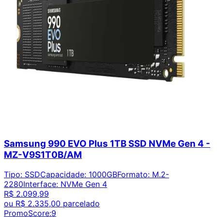
Samsung 990 EVO Plus 1TB SSD NVMe Gen 4 -
MZ-V9S1T0B/AM
Tipo
:
SSD
Capacidade
:
1000GB
Formato
:
M.2-
2280
Interface
:
NVMe Gen 4
R$ 2.099,99
ou
R$ 2.335,00
parcelado
PromoScore:
9