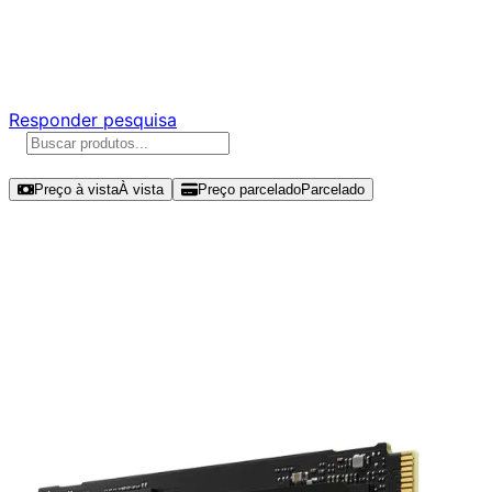
Ajude a melhorar a Promotech!
Responda nossa pesquisa rápida e nos ajude a criar uma
experiência ainda melhor para você.
Responder pesquisa
Ordenar por
Preço à vista
À vista
Preço parcelado
Parcelado
Modelos disponíveis de Samsung
990 EVO Plus 1TB SSD NVMe Gen 4
- MZ-V9S1T0B/AM