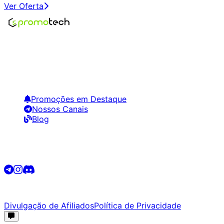
Ver Oferta
Encontre os melhores preços em tecnologia. Compare,
crie alertas e economize em suas compras.
Links Úteis
Promoções em Destaque
Nossos Canais
Blog
Siga-nos
©
2026
Promotech. Todos os direitos reservados.
Divulgação de Afiliados
Política de Privacidade