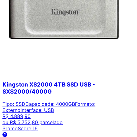
Kingston XS2000 4TB SSD USB -
SXS2000/4000G
Tipo
:
SSD
Capacidade
:
4000GB
Formato
:
Externo
Interface
:
USB
R$ 4.889,90
ou
R$ 5.752,80
parcelado
PromoScore:
16