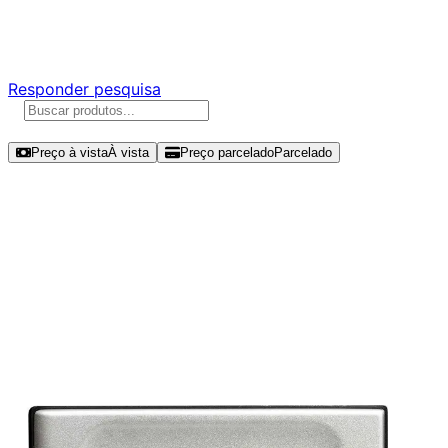
Responda nossa pesquisa rápida e nos ajude a criar uma
experiência ainda melhor para você.
Responder pesquisa
Ordenar por
Preço à vista
À vista
Preço parcelado
Parcelado
Modelos disponíveis de Kingston
XS2000 4TB SSD USB -
SXS2000/4000G