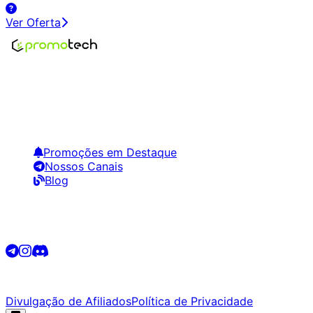
Ver Oferta
Encontre os melhores preços em tecnologia. Compare,
crie alertas e economize em suas compras.
Links Úteis
Promoções em Destaque
Nossos Canais
Blog
Siga-nos
©
2026
Promotech. Todos os direitos reservados.
Divulgação de Afiliados
Política de Privacidade