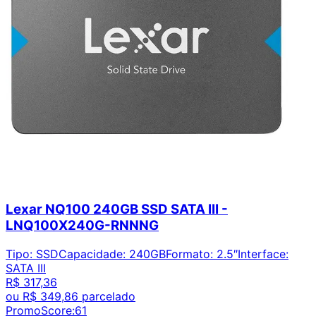
Lexar NQ100 240GB SSD SATA III -
LNQ100X240G-RNNNG
Tipo
:
SSD
Capacidade
:
240GB
Formato
:
2.5″
Interface
:
SATA III
R$ 317,36
ou
R$ 349,86
parcelado
PromoScore:
61