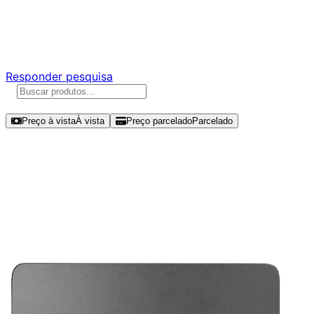
Ajude a melhorar a Promotech!
Responda nossa pesquisa rápida e nos ajude a criar uma
experiência ainda melhor para você.
Responder pesquisa
Ordenar por
Preço à vista
À vista
Preço parcelado
Parcelado
Modelos disponíveis de Lexar
NQ100 240GB SSD SATA III -
LNQ100X240G-RNNNG