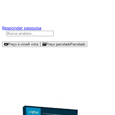
Ajude a melhorar a Promotech!
Responda nossa pesquisa rápida e nos ajude a criar uma
experiência ainda melhor para você.
Responder pesquisa
Ordenar por
Preço à vista
À vista
Preço parcelado
Parcelado
Modelos disponíveis de Crucial
BX500 240GB SSD SATA III -
CT240BX500SSD1