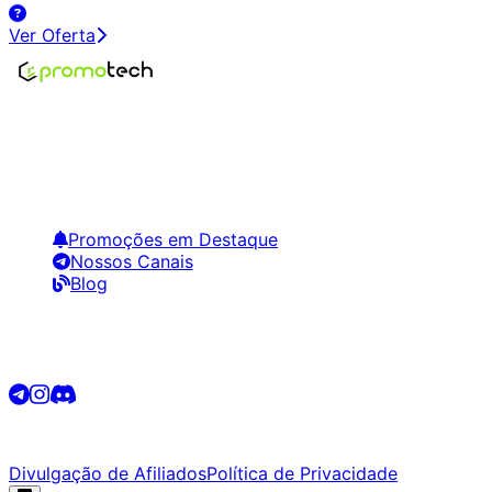
Ver Oferta
Encontre os melhores preços em tecnologia. Compare,
crie alertas e economize em suas compras.
Links Úteis
Promoções em Destaque
Nossos Canais
Blog
Siga-nos
©
2026
Promotech. Todos os direitos reservados.
Divulgação de Afiliados
Política de Privacidade