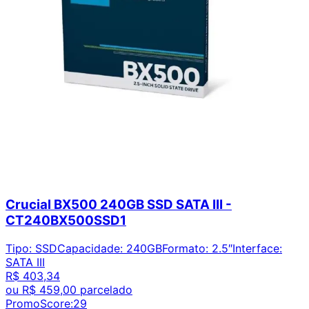
Crucial BX500 240GB SSD SATA III -
CT240BX500SSD1
Tipo
:
SSD
Capacidade
:
240GB
Formato
:
2.5″
Interface
:
SATA III
R$ 403,34
ou
R$ 459,00
parcelado
PromoScore:
29