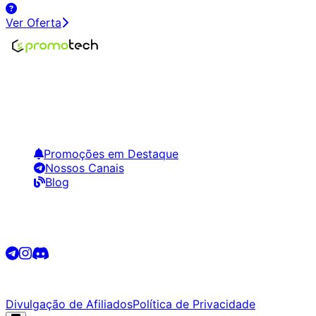
Ver Oferta
Encontre os melhores preços em tecnologia. Compare,
crie alertas e economize em suas compras.
Links Úteis
Promoções em Destaque
Nossos Canais
Blog
Siga-nos
©
2026
Promotech. Todos os direitos reservados.
Divulgação de Afiliados
Política de Privacidade