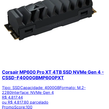
Corsair MP600 Pro XT 4TB SSD NVMe Gen 4 -
CSSD-F4000GBMP600PXT
Tipo
:
SSD
Capacidade
:
4000GB
Formato
:
M.2-
2280
Interface
:
NVMe Gen 4
R$ 4.817,44
ou
R$ 4.817,80
parcelado
PromoScore:
100