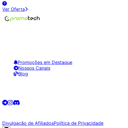
Ver Oferta
Encontre os melhores preços em tecnologia. Compare,
crie alertas e economize em suas compras.
Links Úteis
Promoções em Destaque
Nossos Canais
Blog
Siga-nos
©
2026
Promotech. Todos os direitos reservados.
Divulgação de Afiliados
Política de Privacidade