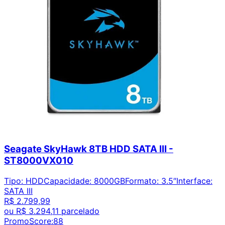
Seagate SkyHawk 8TB HDD SATA III -
ST8000VX010
Tipo
:
HDD
Capacidade
:
8000GB
Formato
:
3.5″
Interface
:
SATA III
R$ 2.799,99
ou
R$ 3.294,11
parcelado
PromoScore:
88