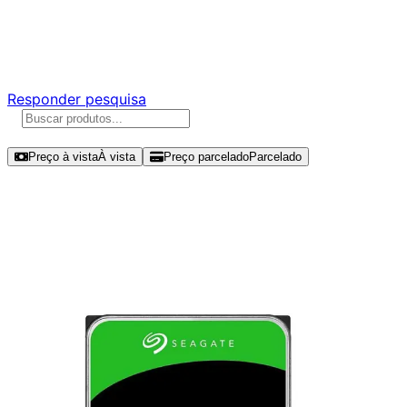
Ajude a melhorar a Promotech!
Responda nossa pesquisa rápida e nos ajude a criar uma
experiência ainda melhor para você.
Responder pesquisa
Ordenar por
Preço à vista
À vista
Preço parcelado
Parcelado
Modelos disponíveis de Seagate
SkyHawk 8TB HDD SATA III -
ST8000VX010