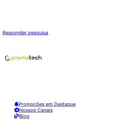
Ajude a melhorar a Promotech!
Responda nossa pesquisa rápida e nos ajude a criar uma
experiência ainda melhor para você.
Responder pesquisa
Nenhum modelo encontrado para este produto
Encontre os melhores preços em tecnologia. Compare,
crie alertas e economize em suas compras.
Links Úteis
Promoções em Destaque
Nossos Canais
Blog