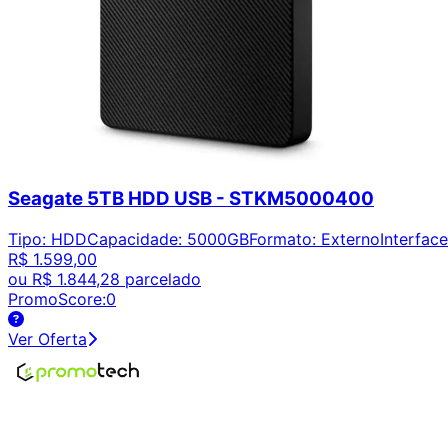
Seagate 5TB HDD USB - STKM5000400
Tipo
:
HDD
Capacidade
:
5000GB
Formato
:
Externo
Interface
R$ 1.599,00
ou
R$ 1.844,28
parcelado
PromoScore:
0
Ver Oferta
Encontre os melhores preços em tecnologia. Compare, cr