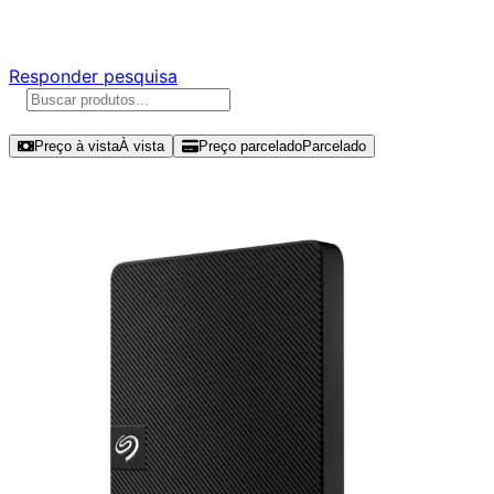
Responda nossa pesquisa rápida e nos ajude a criar uma 
Responder pesquisa
Ordenar por
Preço à vista
À vista
Preço parcelado
Parcelado
Modelos disponíveis de Seagate 5