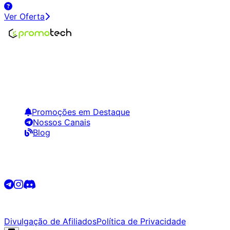
Ver Oferta
Encontre os melhores preços em tecnologia. Compare,
crie alertas e economize em suas compras.
Links Úteis
Promoções em Destaque
Nossos Canais
Blog
Siga-nos
©
2026
Promotech. Todos os direitos reservados.
Divulgação de Afiliados
Política de Privacidade