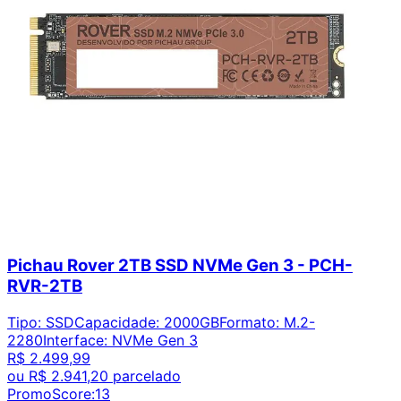
Pichau Rover 2TB SSD NVMe Gen 3 - PCH-
RVR-2TB
Tipo
:
SSD
Capacidade
:
2000GB
Formato
:
M.2-
2280
Interface
:
NVMe Gen 3
R$ 2.499,99
ou
R$ 2.941,20
parcelado
PromoScore:
13