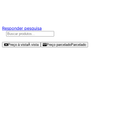
Ajude a melhorar a Promotech!
Responda nossa pesquisa rápida e nos ajude a criar uma
experiência ainda melhor para você.
Responder pesquisa
Ordenar por
Preço à vista
À vista
Preço parcelado
Parcelado
Modelos disponíveis de Pichau
Rover 2TB SSD NVMe Gen 3 - PCH-
RVR-2TB