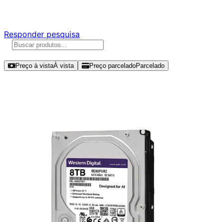
Responda nossa pesquisa rápida e nos ajude a criar uma 
Responder pesquisa
Ordenar por
Preço à vista
À vista
Preço parcelado
Parcelado
Modelos disponíveis de Western Dig