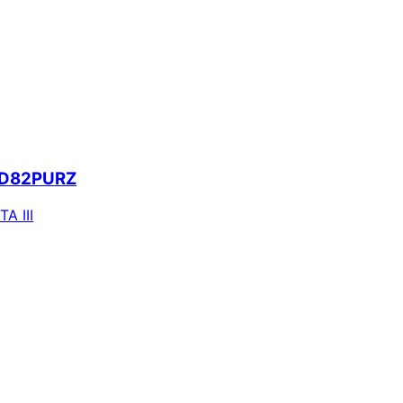
 WD82PURZ
TA III
ie alertas e economize em suas compras.