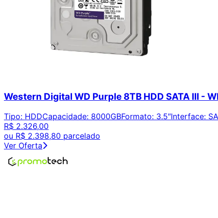
Western Digital WD Purple 8TB HDD SATA III -
Tipo
:
HDD
Capacidade
:
8000GB
Formato
:
3.5″
Interface
:
SA
R$ 2.326,00
ou
R$ 2.398,80
parcelado
Ver Oferta
Encontre os melhores preços em tecnologia. Compare, cr
Links Úteis