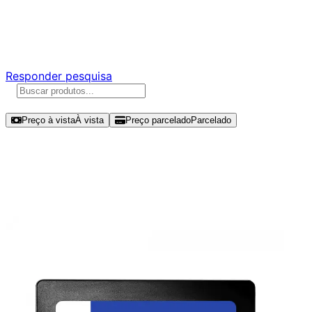
Ajude a melhorar a Promotech!
Responda nossa pesquisa rápida e nos ajude a criar uma
experiência ainda melhor para você.
Responder pesquisa
Ordenar por
Preço à vista
À vista
Preço parcelado
Parcelado
Modelos disponíveis de ADATA
SU650 240GB SSD SATA III -
ASU650SS-240GT