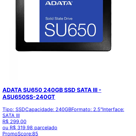
ADATA SU650 240GB SSD SATA III -
ASU650SS-240GT
Tipo
:
SSD
Capacidade
:
240GB
Formato
:
2.5″
Interface
:
SATA III
R$ 299,00
ou
R$ 319,98
parcelado
PromoScore:
85