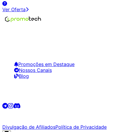
Ver Oferta
Encontre os melhores preços em tecnologia. Compare,
crie alertas e economize em suas compras.
Links Úteis
Promoções em Destaque
Nossos Canais
Blog
Siga-nos
©
2026
Promotech. Todos os direitos reservados.
Divulgação de Afiliados
Política de Privacidade