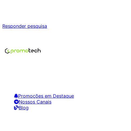
Responda nossa pesquisa rápida e nos ajude a criar uma
experiência ainda melhor para você.
Responder pesquisa
Nenhum modelo encontrado para este produto
Encontre os melhores preços em tecnologia. Compare,
crie alertas e economize em suas compras.
Links Úteis
Promoções em Destaque
Nossos Canais
Blog
Siga-nos