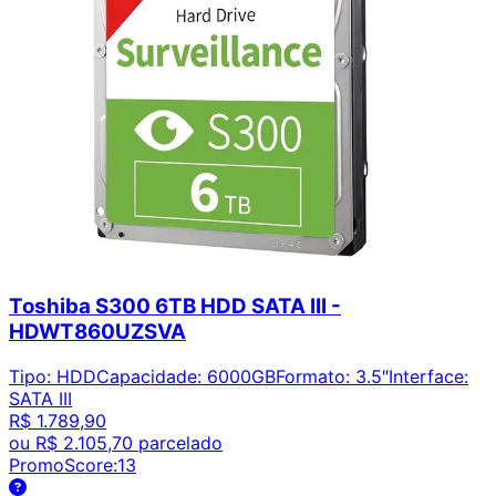
Toshiba S300 6TB HDD SATA III -
HDWT860UZSVA
Tipo
:
HDD
Capacidade
:
6000GB
Formato
:
3.5″
Interface
:
SATA III
R$ 1.789,90
ou
R$ 2.105,70
parcelado
PromoScore:
13