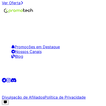
Ver Oferta
Encontre os melhores preços em tecnologia. Compare,
crie alertas e economize em suas compras.
Links Úteis
Promoções em Destaque
Nossos Canais
Blog
Siga-nos
©
2026
Promotech. Todos os direitos reservados.
Divulgação de Afiliados
Política de Privacidade