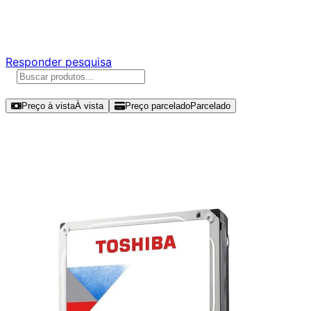
Responda nossa pesquisa rápida e nos ajude a criar uma
experiência ainda melhor para você.
Responder pesquisa
Ordenar por
Preço à vista
À vista
Preço parcelado
Parcelado
Modelos disponíveis de Toshiba
S300 6TB HDD SATA III -
HDWT860UZSVA