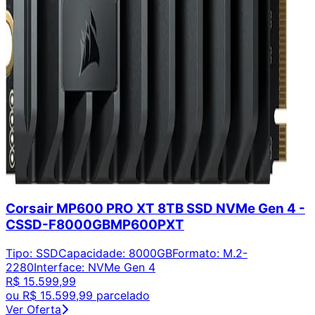
Corsair MP600 PRO XT 8TB SSD NVMe Gen 4 -
CSSD-F8000GBMP600PXT
Tipo
:
SSD
Capacidade
:
8000GB
Formato
:
M.2-
2280
Interface
:
NVMe Gen 4
R$ 15.599,99
ou
R$ 15.599,99
parcelado
Ver Oferta