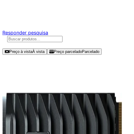
Ajude a melhorar a Promotech!
Responda nossa pesquisa rápida e nos ajude a criar uma
experiência ainda melhor para você.
Responder pesquisa
Ordenar por
Preço à vista
À vista
Preço parcelado
Parcelado
Modelos disponíveis de Corsair
MP600 PRO XT 8TB SSD NVMe Gen
4 - CSSD-F8000GBMP600PXT