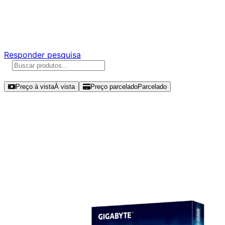
Ajude a melhorar a Promotech!
Responda nossa pesquisa rápida e nos ajude a criar uma
experiência ainda melhor para você.
Responder pesquisa
Ordenar por
Preço à vista
À vista
Preço parcelado
Parcelado
Modelos disponíveis de Gigabyte
256GB SSD SATA III - GP-
GSTFS31256GTND