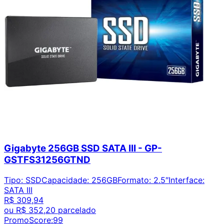
Gigabyte 256GB SSD SATA III - GP-
GSTFS31256GTND
Tipo
:
SSD
Capacidade
:
256GB
Formato
:
2.5″
Interface
:
SATA III
R$ 309,94
ou
R$ 352,20
parcelado
PromoScore:
99