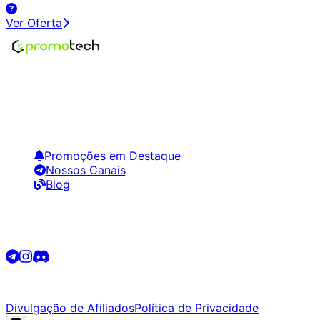
Ver Oferta
Encontre os melhores preços em tecnologia. Compare,
crie alertas e economize em suas compras.
Links Úteis
Promoções em Destaque
Nossos Canais
Blog
Siga-nos
©
2026
Promotech. Todos os direitos reservados.
Divulgação de Afiliados
Política de Privacidade