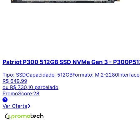
Patriot P300 512GB SSD NVMe Gen 3 - P300P
Tipo
:
SSD
Capacidade
:
512GB
Formato
:
M.2-2280
Interface
R$ 649,99
ou
R$ 730,10
parcelado
PromoScore:
28
Ver Oferta
Encontre os melhores preços em tecnologia. Compare, cr