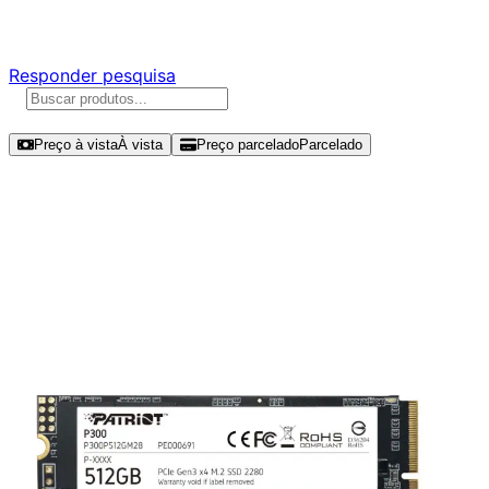
Responda nossa pesquisa rápida e nos ajude a criar uma 
Responder pesquisa
Ordenar por
Preço à vista
À vista
Preço parcelado
Parcelado
Modelos disponíveis de Patriot P3