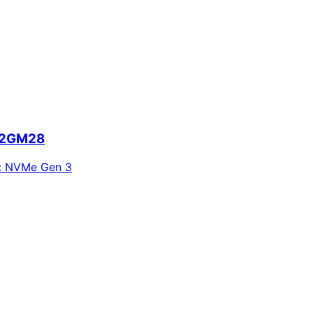
512GM28
:
NVMe Gen 3
ie alertas e economize em suas compras.