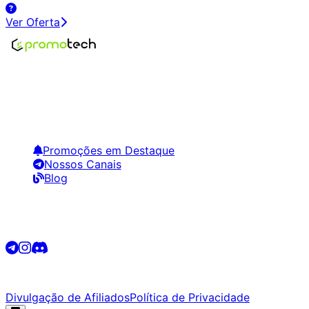
Ver Oferta
Encontre os melhores preços em tecnologia. Compare,
crie alertas e economize em suas compras.
Links Úteis
Promoções em Destaque
Nossos Canais
Blog
Siga-nos
©
2026
Promotech. Todos os direitos reservados.
Divulgação de Afiliados
Política de Privacidade