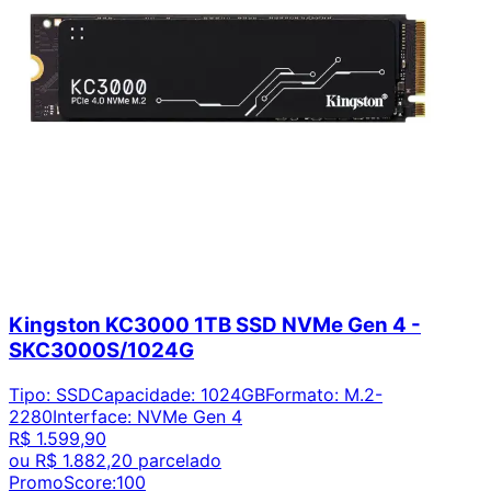
Kingston KC3000 1TB SSD NVMe Gen 4 -
SKC3000S/1024G
Tipo
:
SSD
Capacidade
:
1024GB
Formato
:
M.2-
2280
Interface
:
NVMe Gen 4
R$ 1.599,90
ou
R$ 1.882,20
parcelado
PromoScore:
100