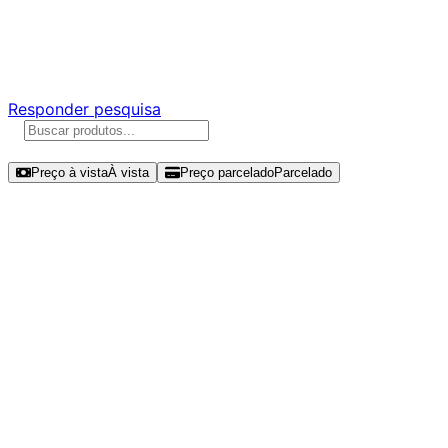
Ajude a melhorar a Promotech!
Responda nossa pesquisa rápida e nos ajude a criar uma
experiência ainda melhor para você.
Responder pesquisa
Ordenar por
Preço à vista
À vista
Preço parcelado
Parcelado
Modelos disponíveis de Kingston
KC3000 1TB SSD NVMe Gen 4 -
SKC3000S/1024G