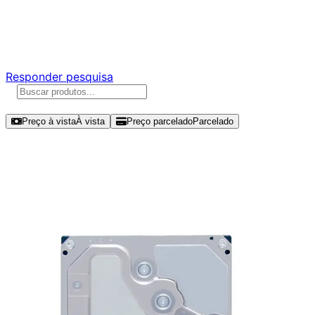
Ajude a melhorar a Promotech!
Responda nossa pesquisa rápida e nos ajude a criar uma
experiência ainda melhor para você.
Responder pesquisa
Ordenar por
Preço à vista
À vista
Preço parcelado
Parcelado
Modelos disponíveis de Toshiba
S300 Pro 8TB HDD SATA III -
HDWTA80UZSVAR