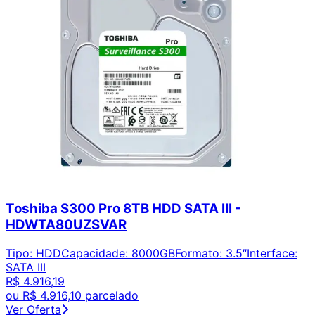
Toshiba S300 Pro 8TB HDD SATA III -
HDWTA80UZSVAR
Tipo
:
HDD
Capacidade
:
8000GB
Formato
:
3.5″
Interface
:
SATA III
R$ 4.916,19
ou
R$ 4.916,10
parcelado
Ver Oferta