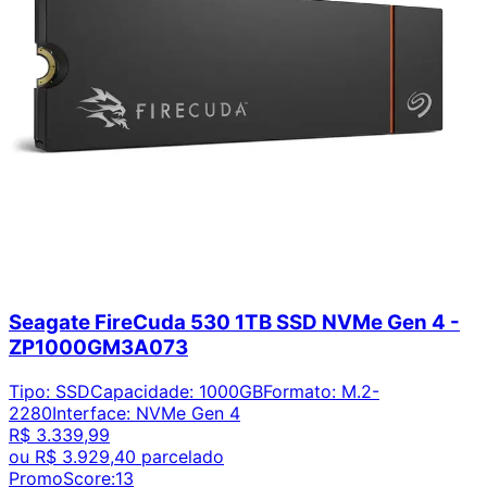
Seagate FireCuda 530 1TB SSD NVMe Gen 4 -
ZP1000GM3A073
Tipo
:
SSD
Capacidade
:
1000GB
Formato
:
M.2-
2280
Interface
:
NVMe Gen 4
R$ 3.339,99
ou
R$ 3.929,40
parcelado
PromoScore:
13