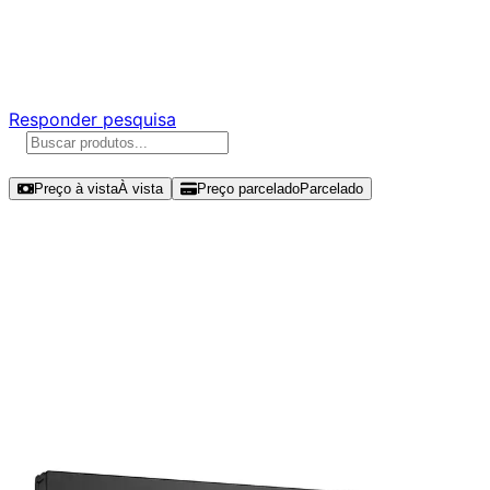
Ajude a melhorar a Promotech!
Responda nossa pesquisa rápida e nos ajude a criar uma
experiência ainda melhor para você.
Responder pesquisa
Ordenar por
Preço à vista
À vista
Preço parcelado
Parcelado
Modelos disponíveis de Seagate
FireCuda 530 1TB SSD NVMe Gen 4
- ZP1000GM3A073