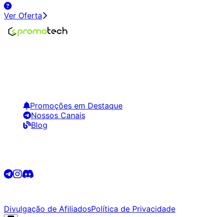
Ver Oferta
Encontre os melhores preços em tecnologia. Compare,
crie alertas e economize em suas compras.
Links Úteis
Promoções em Destaque
Nossos Canais
Blog
Siga-nos
©
2026
Promotech. Todos os direitos reservados.
Divulgação de Afiliados
Política de Privacidade