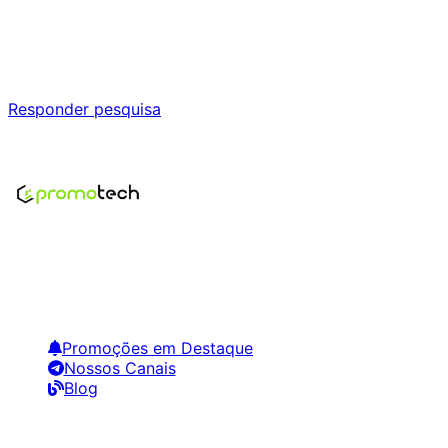
Ajude a melhorar a Promotech!
Responda nossa pesquisa rápida e nos ajude a criar uma
experiência ainda melhor para você.
Responder pesquisa
Nenhum modelo encontrado para este produto
Encontre os melhores preços em tecnologia. Compare,
crie alertas e economize em suas compras.
Links Úteis
Promoções em Destaque
Nossos Canais
Blog