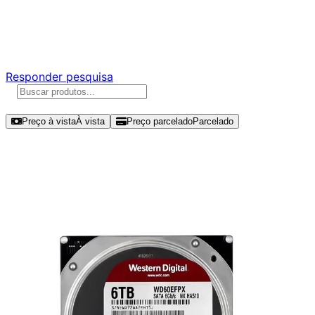
Ajude a melhorar a Promotech!
Responda nossa pesquisa rápida e nos ajude a criar uma
experiência ainda melhor para você.
Responder pesquisa
Ordenar por
Preço à vista
À vista
Preço parcelado
Parcelado
Modelos disponíveis de Western
Digital Red Plus 6TB HDD SATA III -
WD60EFPX