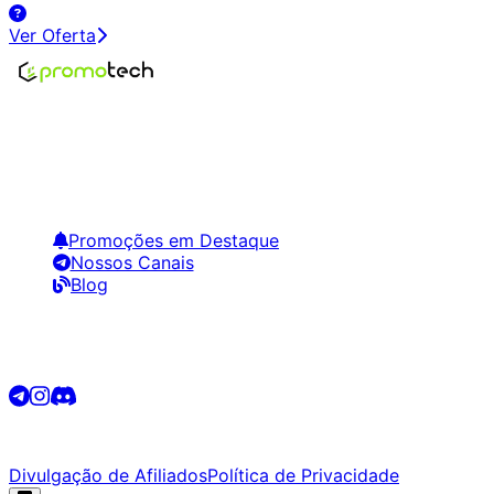
Ver Oferta
Encontre os melhores preços em tecnologia. Compare,
crie alertas e economize em suas compras.
Links Úteis
Promoções em Destaque
Nossos Canais
Blog
Siga-nos
©
2026
Promotech. Todos os direitos reservados.
Divulgação de Afiliados
Política de Privacidade