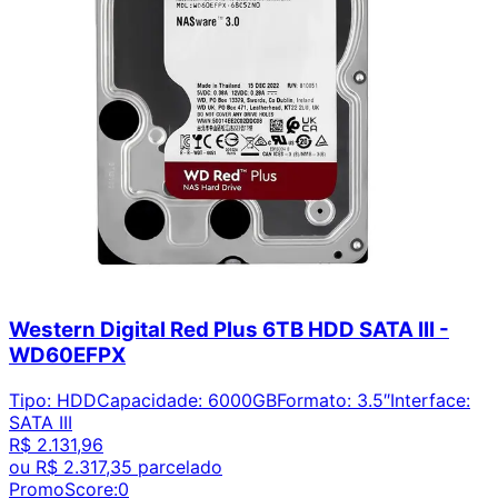
Western Digital Red Plus 6TB HDD SATA III -
WD60EFPX
Tipo
:
HDD
Capacidade
:
6000GB
Formato
:
3.5″
Interface
:
SATA III
R$ 2.131,96
ou
R$ 2.317,35
parcelado
PromoScore:
0