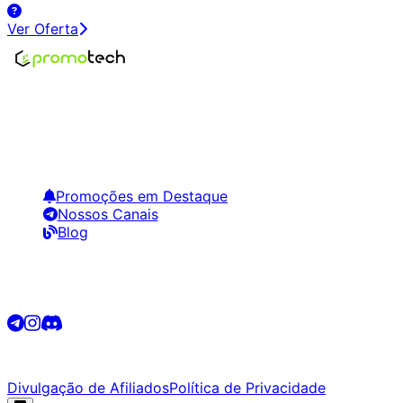
Ver Oferta
Encontre os melhores preços em tecnologia. Compare,
crie alertas e economize em suas compras.
Links Úteis
Promoções em Destaque
Nossos Canais
Blog
Siga-nos
©
2026
Promotech. Todos os direitos reservados.
Divulgação de Afiliados
Política de Privacidade