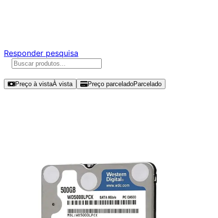
Ajude a melhorar a Promotech!
Responda nossa pesquisa rápida e nos ajude a criar uma
experiência ainda melhor para você.
Responder pesquisa
Ordenar por
Preço à vista
À vista
Preço parcelado
Parcelado
Modelos disponíveis de Western
Digital Blue 500GB HDD SATA III -
WD5000LPZX