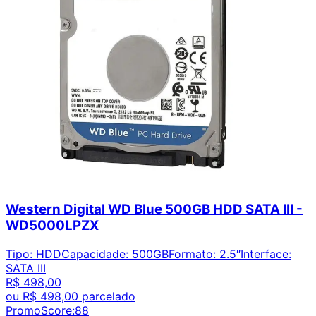
Western Digital WD Blue 500GB HDD SATA III -
WD5000LPZX
Tipo
:
HDD
Capacidade
:
500GB
Formato
:
2.5″
Interface
:
SATA III
R$ 498,00
ou
R$ 498,00
parcelado
PromoScore:
88