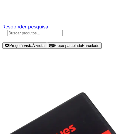
Responda nossa pesquisa rápida e nos ajude a criar uma
experiência ainda melhor para você.
Responder pesquisa
Ordenar por
Preço à vista
À vista
Preço parcelado
Parcelado
Modelos disponíveis de PCYES
Py512 512GB SSD SATA III -
SSD25PY512