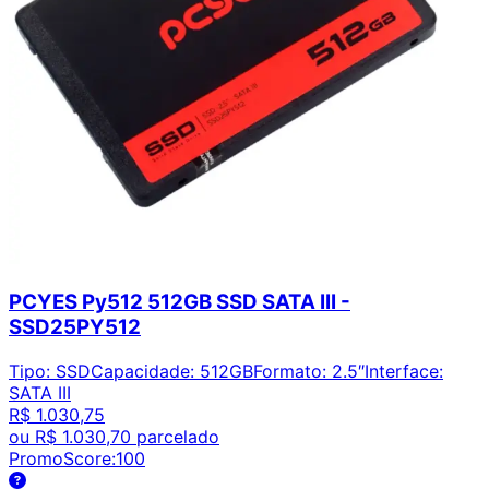
PCYES Py512 512GB SSD SATA III -
SSD25PY512
Tipo
:
SSD
Capacidade
:
512GB
Formato
:
2.5″
Interface
:
SATA III
R$ 1.030,75
ou
R$ 1.030,70
parcelado
PromoScore:
100