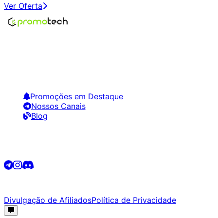
Ver Oferta
Encontre os melhores preços em tecnologia. Compare,
crie alertas e economize em suas compras.
Links Úteis
Promoções em Destaque
Nossos Canais
Blog
Siga-nos
©
2026
Promotech. Todos os direitos reservados.
Divulgação de Afiliados
Política de Privacidade