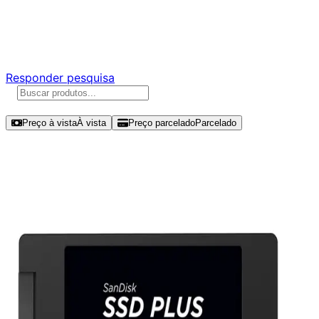
Ajude a melhorar a Promotech!
Responda nossa pesquisa rápida e nos ajude a criar uma
experiência ainda melhor para você.
Responder pesquisa
Ordenar por
Preço à vista
À vista
Preço parcelado
Parcelado
Modelos disponíveis de SanDisk
SSD Plus 1TB SSD SATA III -
SDSSDA-1TOO-G27