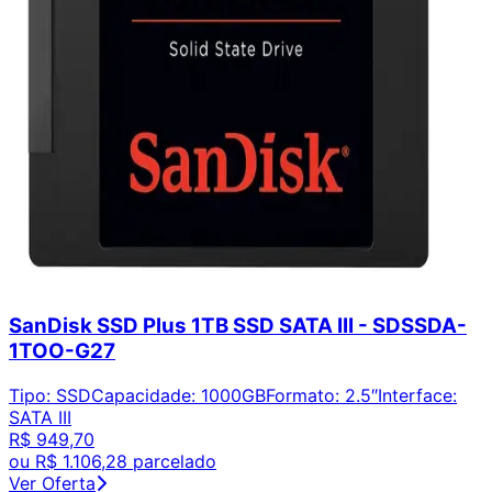
SanDisk SSD Plus 1TB SSD SATA III - SDSSDA-
1TOO-G27
Tipo
:
SSD
Capacidade
:
1000GB
Formato
:
2.5″
Interface
:
SATA III
R$ 949,70
ou
R$ 1.106,28
parcelado
Ver Oferta