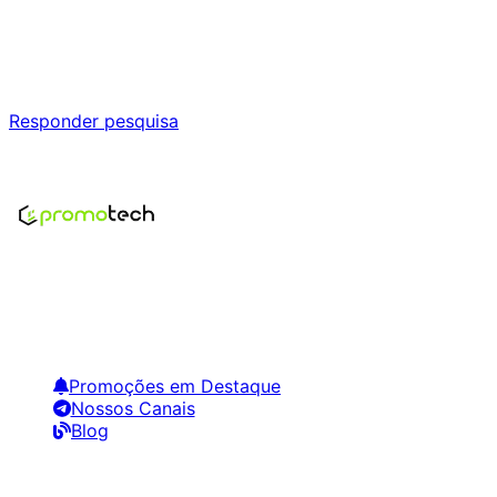
Ajude a melhorar a Promotech!
Responda nossa pesquisa rápida e nos ajude a criar uma
experiência ainda melhor para você.
Responder pesquisa
Nenhum modelo encontrado para este produto
Encontre os melhores preços em tecnologia. Compare,
crie alertas e economize em suas compras.
Links Úteis
Promoções em Destaque
Nossos Canais
Blog