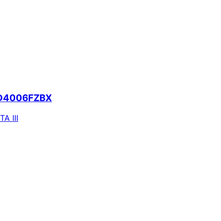
 WD4006FZBX
TA III
ie alertas e economize em suas compras.