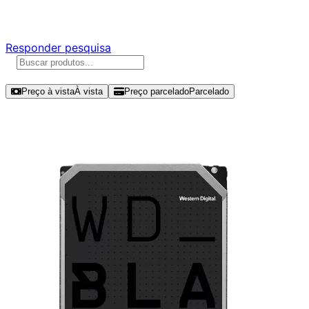
Responda nossa pesquisa rápida e nos ajude a criar uma 
Responder pesquisa
Ordenar por
Preço à vista
À vista
Preço parcelado
Parcelado
Modelos disponíveis de Western Dig