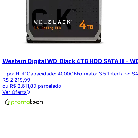
Western Digital WD_Black 4TB HDD SATA III -
Tipo
:
HDD
Capacidade
:
4000GB
Formato
:
3.5″
Interface
:
SA
R$ 2.219,99
ou
R$ 2.611,80
parcelado
Ver Oferta
Encontre os melhores preços em tecnologia. Compare, cr
Links Úteis