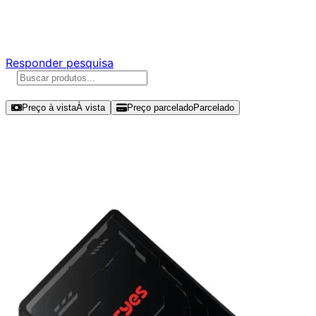
Responda nossa pesquisa rápida e nos ajude a criar uma
experiência ainda melhor para você.
Responder pesquisa
Ordenar por
Preço à vista
À vista
Preço parcelado
Parcelado
Modelos disponíveis de PCYES
PY1024 1TB SSD SATA III -
SSD25PY1024