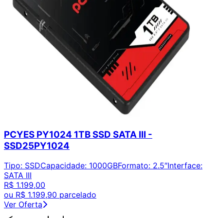
PCYES PY1024 1TB SSD SATA III -
SSD25PY1024
Tipo
:
SSD
Capacidade
:
1000GB
Formato
:
2.5″
Interface
:
SATA III
R$ 1.199,00
ou
R$ 1.199,90
parcelado
Ver Oferta