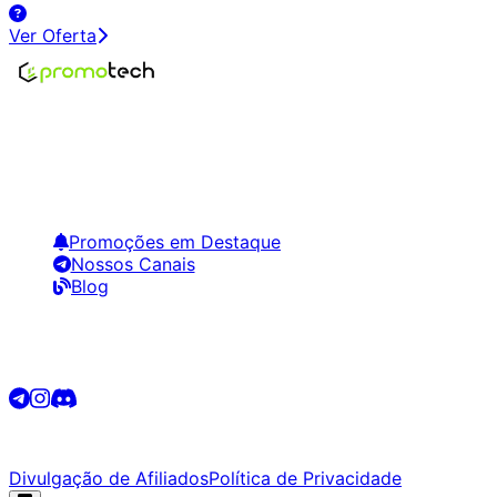
Ver Oferta
Encontre os melhores preços em tecnologia. Compare,
crie alertas e economize em suas compras.
Links Úteis
Promoções em Destaque
Nossos Canais
Blog
Siga-nos
©
2026
Promotech. Todos os direitos reservados.
Divulgação de Afiliados
Política de Privacidade