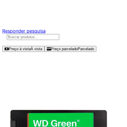
Ajude a melhorar a Promotech!
Responda nossa pesquisa rápida e nos ajude a criar uma
experiência ainda melhor para você.
Responder pesquisa
Ordenar por
Preço à vista
À vista
Preço parcelado
Parcelado
Modelos disponíveis de Western
Digital WD Green 2TB SSD SATA III -
WDS200T5G0A