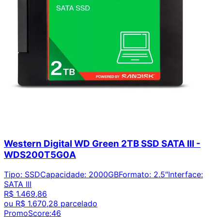
Western Digital WD Green 2TB SSD SATA III -
WDS200T5G0A
Tipo
:
SSD
Capacidade
:
2000GB
Formato
:
2.5″
Interface
:
SATA III
R$ 1.469,86
ou
R$ 1.670,28
parcelado
PromoScore:
46