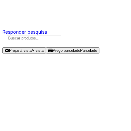
Ajude a melhorar a Promotech!
Responda nossa pesquisa rápida e nos ajude a criar uma
experiência ainda melhor para você.
Responder pesquisa
Ordenar por
Preço à vista
À vista
Preço parcelado
Parcelado
Modelos disponíveis de ADATA
Legend 900 PRO 4TB SSD NVMe
Gen 4 - SLEG-900P-4TCS