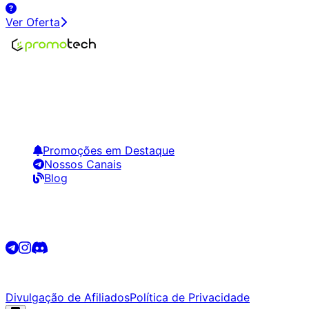
Ver Oferta
Encontre os melhores preços em tecnologia. Compare,
crie alertas e economize em suas compras.
Links Úteis
Promoções em Destaque
Nossos Canais
Blog
Siga-nos
©
2026
Promotech. Todos os direitos reservados.
Divulgação de Afiliados
Política de Privacidade