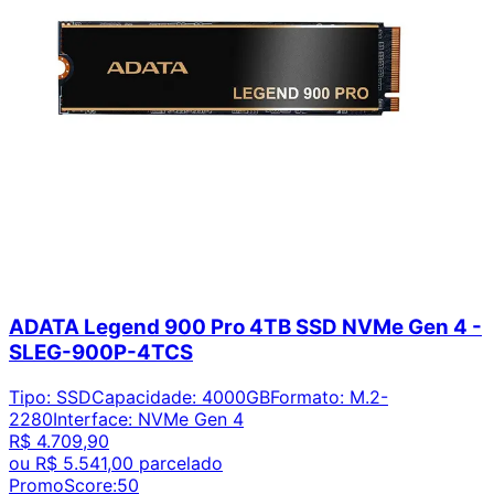
ADATA Legend 900 Pro 4TB SSD NVMe Gen 4 -
SLEG-900P-4TCS
Tipo
:
SSD
Capacidade
:
4000GB
Formato
:
M.2-
2280
Interface
:
NVMe Gen 4
R$ 4.709,90
ou
R$ 5.541,00
parcelado
PromoScore:
50