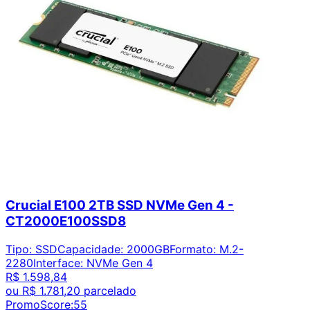
Crucial E100 2TB SSD NVMe Gen 4 -
CT2000E100SSD8
Tipo
:
SSD
Capacidade
:
2000GB
Formato
:
M.2-
2280
Interface
:
NVMe Gen 4
R$ 1.598,84
ou
R$ 1.781,20
parcelado
PromoScore:
55