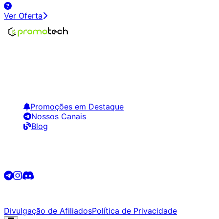
Ver Oferta
Encontre os melhores preços em tecnologia. Compare,
crie alertas e economize em suas compras.
Links Úteis
Promoções em Destaque
Nossos Canais
Blog
Siga-nos
©
2026
Promotech. Todos os direitos reservados.
Divulgação de Afiliados
Política de Privacidade