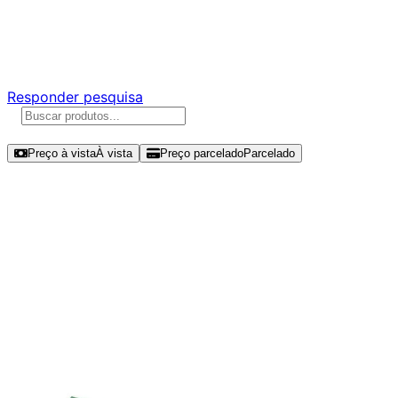
Ajude a melhorar a Promotech!
Responda nossa pesquisa rápida e nos ajude a criar uma
experiência ainda melhor para você.
Responder pesquisa
Ordenar por
Preço à vista
À vista
Preço parcelado
Parcelado
Modelos disponíveis de Crucial
E100 2TB SSD NVMe Gen 4 -
CT2000E100SSD8