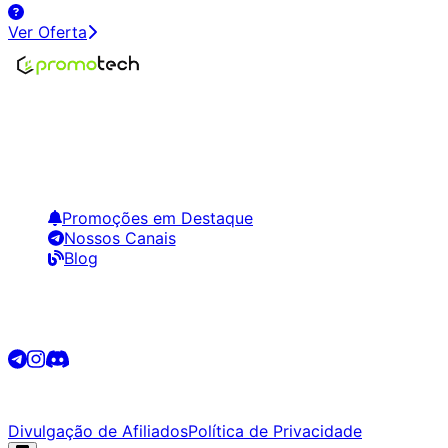
Ver Oferta
Encontre os melhores preços em tecnologia. Compare,
crie alertas e economize em suas compras.
Links Úteis
Promoções em Destaque
Nossos Canais
Blog
Siga-nos
©
2026
Promotech. Todos os direitos reservados.
Divulgação de Afiliados
Política de Privacidade