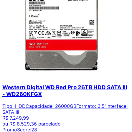
Western Digital WD Red Pro 26TB HDD SATA III
- WD260KFGX
Tipo
:
HDD
Capacidade
:
26000GB
Formato
:
3.5″
Interface
:
SATA III
R$ 7.249,99
ou
R$ 8.529,36
parcelado
PromoScore:
28