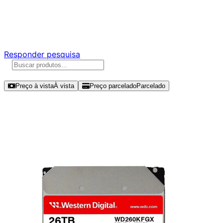
Ajude a melhorar a Promotech!
Responda nossa pesquisa rápida e nos ajude a criar uma
experiência ainda melhor para você.
Responder pesquisa
Ordenar por
Preço à vista
À vista
Preço parcelado
Parcelado
Modelos disponíveis de Western
Digital WD Red Pro 26TB HDD SATA
III - WD260KFGX