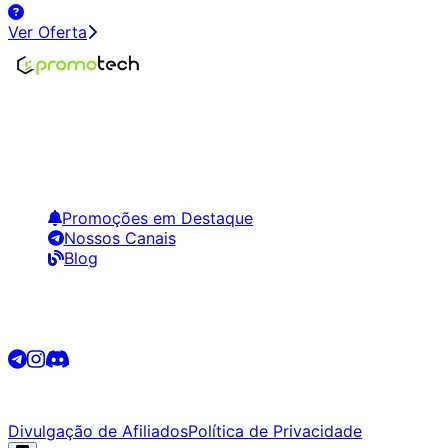
Ver Oferta
Encontre os melhores preços em tecnologia. Compare,
crie alertas e economize em suas compras.
Links Úteis
Promoções em Destaque
Nossos Canais
Blog
Siga-nos
©
2026
Promotech. Todos os direitos reservados.
Divulgação de Afiliados
Política de Privacidade