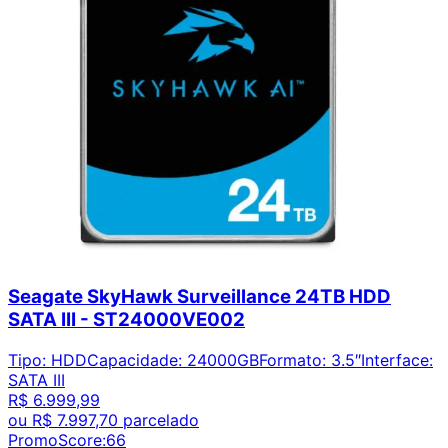
Seagate SkyHawk Surveillance 24TB HDD
SATA III - ST24000VE002
Tipo
:
HDD
Capacidade
:
24000GB
Formato
:
3.5″
Interface
:
SATA III
R$ 6.999,99
ou
R$ 7.997,70
parcelado
PromoScore:
66