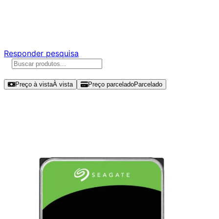
Ajude a melhorar a Promotech!
Responda nossa pesquisa rápida e nos ajude a criar uma
experiência ainda melhor para você.
Responder pesquisa
Ordenar por
Preço à vista
À vista
Preço parcelado
Parcelado
Modelos disponíveis de Seagate
SkyHawk Surveillance 24TB HDD
SATA III - ST24000VE002