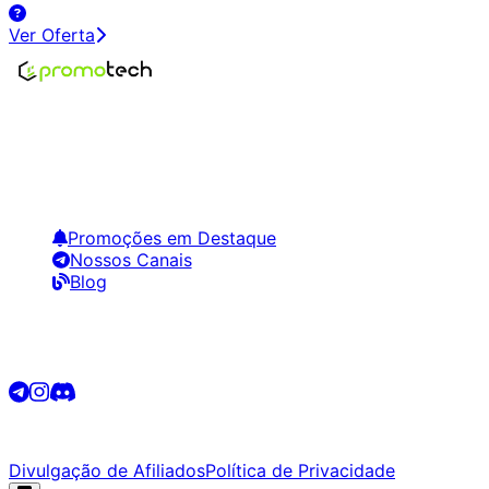
Ver Oferta
Encontre os melhores preços em tecnologia. Compare,
crie alertas e economize em suas compras.
Links Úteis
Promoções em Destaque
Nossos Canais
Blog
Siga-nos
©
2026
Promotech. Todos os direitos reservados.
Divulgação de Afiliados
Política de Privacidade