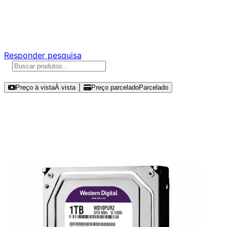
Ajude a melhorar a Promotech!
Responda nossa pesquisa rápida e nos ajude a criar uma
experiência ainda melhor para você.
Responder pesquisa
Ordenar por
Preço à vista
À vista
Preço parcelado
Parcelado
Modelos disponíveis de Western
Digital WD Purple 1TB HDD SATA III -
WD10PURZ