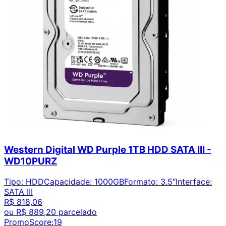
Western Digital WD Purple 1TB HDD SATA III -
WD10PURZ
Tipo
:
HDD
Capacidade
:
1000GB
Formato
:
3.5″
Interface
:
SATA III
R$ 818,06
ou
R$ 889,20
parcelado
PromoScore:
19