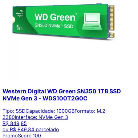
Western Digital WD Green SN350 1TB SSD
NVMe Gen 3 - WDS100T2G0C
Tipo
:
SSD
Capacidade
:
1000GB
Formato
:
M.2-
2280
Interface
:
NVMe Gen 3
R$ 849,85
ou
R$ 849,84
parcelado
PromoScore:
100