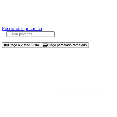
Ajude a melhorar a Promotech!
Responda nossa pesquisa rápida e nos ajude a criar uma
experiência ainda melhor para você.
Responder pesquisa
Ordenar por
Preço à vista
À vista
Preço parcelado
Parcelado
Modelos disponíveis de Western
Digital WD Green SN350 1TB SSD
NVMe Gen 3 - WDS100T2G0C