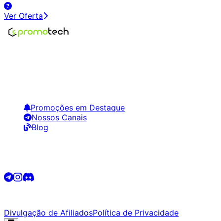
Ver Oferta
Encontre os melhores preços em tecnologia. Compare,
crie alertas e economize em suas compras.
Links Úteis
Promoções em Destaque
Nossos Canais
Blog
Siga-nos
©
2026
Promotech. Todos os direitos reservados.
Divulgação de Afiliados
Política de Privacidade