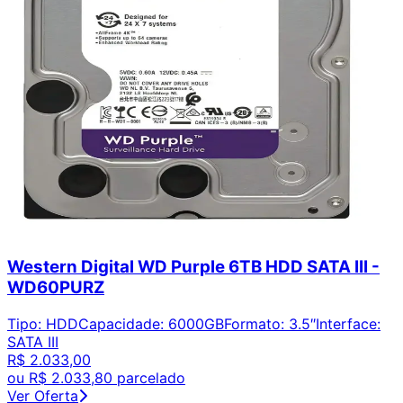
Western Digital WD Purple 6TB HDD SATA III -
WD60PURZ
Tipo
:
HDD
Capacidade
:
6000GB
Formato
:
3.5″
Interface
:
SATA III
R$ 2.033,00
ou
R$ 2.033,80
parcelado
Ver Oferta