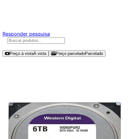
Ajude a melhorar a Promotech!
Responda nossa pesquisa rápida e nos ajude a criar uma
experiência ainda melhor para você.
Responder pesquisa
Ordenar por
Preço à vista
À vista
Preço parcelado
Parcelado
Modelos disponíveis de Western
Digital WD Purple 6TB HDD SATA III
- WD60PURZ