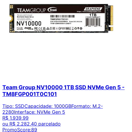
Team Group NV10000 1TB SSD NVMe Gen 5 -
TM8FGP001T0C101
Tipo
:
SSD
Capacidade
:
1000GB
Formato
:
M.2-
2280
Interface
:
NVMe Gen 5
R$ 1.939,99
ou
R$ 2.282,40
parcelado
PromoScore:
89