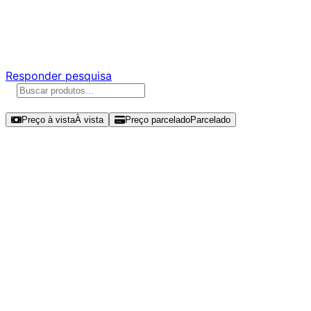
Ajude a melhorar a Promotech!
Responda nossa pesquisa rápida e nos ajude a criar uma
experiência ainda melhor para você.
Responder pesquisa
Ordenar por
Preço à vista
À vista
Preço parcelado
Parcelado
Modelos disponíveis de Team Group
NV10000 1TB SSD NVMe Gen 5 -
TM8FGP001T0C101