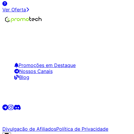
Ver Oferta
Encontre os melhores preços em tecnologia. Compare,
crie alertas e economize em suas compras.
Links Úteis
Promoções em Destaque
Nossos Canais
Blog
Siga-nos
©
2026
Promotech. Todos os direitos reservados.
Divulgação de Afiliados
Política de Privacidade