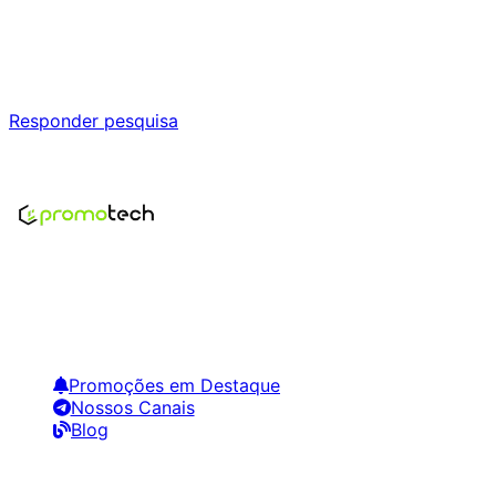
Ajude a melhorar a Promotech!
Responda nossa pesquisa rápida e nos ajude a criar uma
experiência ainda melhor para você.
Responder pesquisa
Nenhum modelo encontrado para este produto
Encontre os melhores preços em tecnologia. Compare,
crie alertas e economize em suas compras.
Links Úteis
Promoções em Destaque
Nossos Canais
Blog