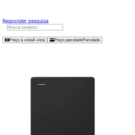
Responda nossa pesquisa rápida e nos ajude a criar uma 
Responder pesquisa
Ordenar por
Preço à vista
À vista
Preço parcelado
Parcelado
Modelos disponíveis de Seagate Ex