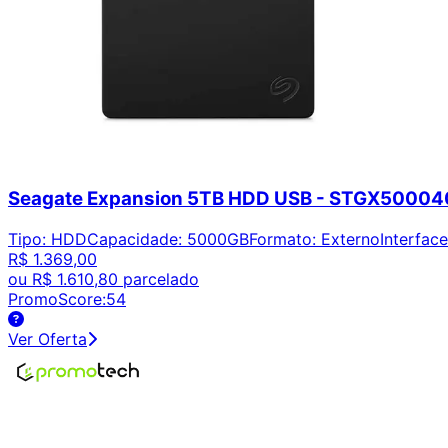
Seagate Expansion 5TB HDD USB - STGX5000
Tipo
:
HDD
Capacidade
:
5000GB
Formato
:
Externo
Interface
R$ 1.369,00
ou
R$ 1.610,80
parcelado
PromoScore:
54
Ver Oferta
Encontre os melhores preços em tecnologia. Compare, cr