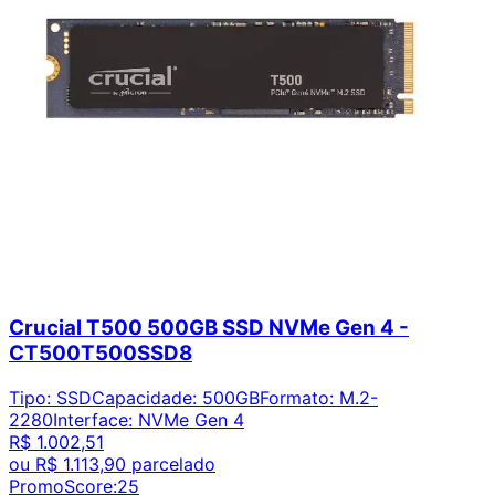
Crucial T500 500GB SSD NVMe Gen 4 -
CT500T500SSD8
Tipo
:
SSD
Capacidade
:
500GB
Formato
:
M.2-
2280
Interface
:
NVMe Gen 4
R$ 1.002,51
ou
R$ 1.113,90
parcelado
PromoScore:
25