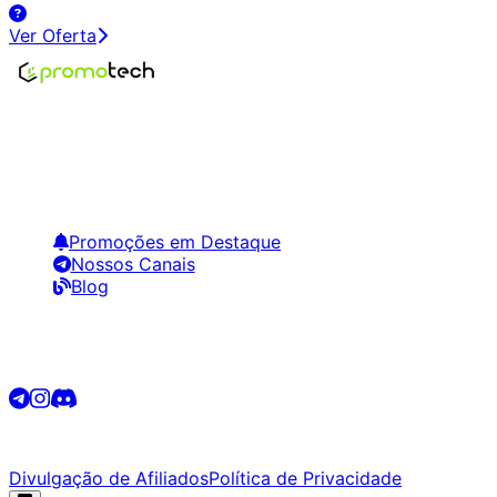
Ver Oferta
Encontre os melhores preços em tecnologia. Compare,
crie alertas e economize em suas compras.
Links Úteis
Promoções em Destaque
Nossos Canais
Blog
Siga-nos
©
2026
Promotech. Todos os direitos reservados.
Divulgação de Afiliados
Política de Privacidade