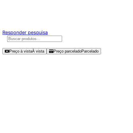
Ajude a melhorar a Promotech!
Responda nossa pesquisa rápida e nos ajude a criar uma
experiência ainda melhor para você.
Responder pesquisa
Ordenar por
Preço à vista
À vista
Preço parcelado
Parcelado
Modelos disponíveis de Crucial
T500 500GB SSD NVMe Gen 4 -
CT500T500SSD8