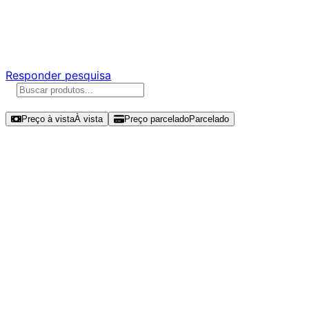
Ajude a melhorar a Promotech!
Responda nossa pesquisa rápida e nos ajude a criar uma
experiência ainda melhor para você.
Responder pesquisa
Ordenar por
Preço à vista
À vista
Preço parcelado
Parcelado
Modelos disponíveis de Patriot
Viper Gaming VP4300 Lite 500GB
SSD NVMe Gen 4 -
VP4300L500GM28H