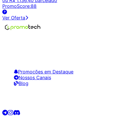
ou
R$ 1.136,40
parcelado
PromoScore:
88
Ver Oferta
Encontre os melhores preços em tecnologia. Compare,
crie alertas e economize em suas compras.
Links Úteis
Promoções em Destaque
Nossos Canais
Blog
Siga-nos
©
2026
Promotech. Todos os direitos reservados.