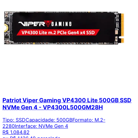
Patriot Viper Gaming VP4300 Lite 500GB SSD
NVMe Gen 4 - VP4300L500GM28H
Tipo
:
SSD
Capacidade
:
500GB
Formato
:
M.2-
2280
Interface
:
NVMe Gen 4
R$ 1.084,82