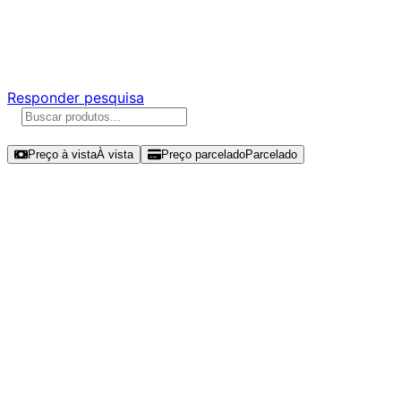
Ajude a melhorar a Promotech!
Responda nossa pesquisa rápida e nos ajude a criar uma
experiência ainda melhor para você.
Responder pesquisa
Ordenar por
Preço à vista
À vista
Preço parcelado
Parcelado
Modelos disponíveis de Corsair
MP600 Pro XT Hydro X Edition 4TB
SSD NVMe Gen 4 - CSSD-
F4000GBMP600PHXT