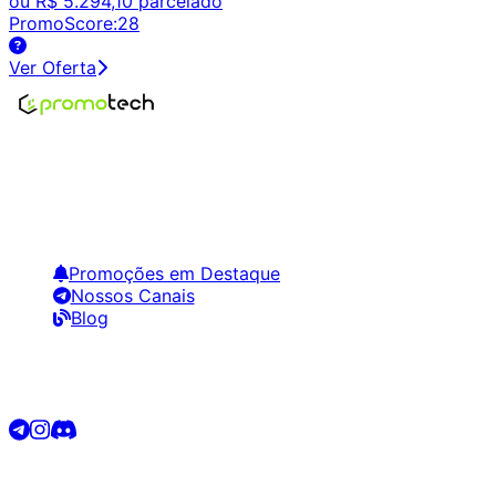
ou
R$ 5.294,10
parcelado
PromoScore:
28
Ver Oferta
Encontre os melhores preços em tecnologia. Compare,
crie alertas e economize em suas compras.
Links Úteis
Promoções em Destaque
Nossos Canais
Blog
Siga-nos
©
2026
Promotech. Todos os direitos reservados.