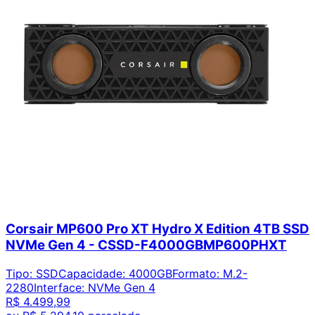
Corsair MP600 Pro XT Hydro X Edition 4TB SSD
NVMe Gen 4 - CSSD-F4000GBMP600PHXT
Tipo
:
SSD
Capacidade
:
4000GB
Formato
:
M.2-
2280
Interface
:
NVMe Gen 4
R$ 4.499,99