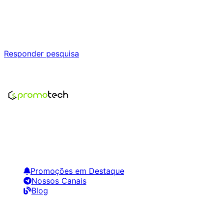
Ajude a melhorar a Promotech!
Responda nossa pesquisa rápida e nos ajude a criar uma
experiência ainda melhor para você.
Responder pesquisa
Nenhum modelo encontrado para este produto
Encontre os melhores preços em tecnologia. Compare,
crie alertas e economize em suas compras.
Links Úteis
Promoções em Destaque
Nossos Canais
Blog