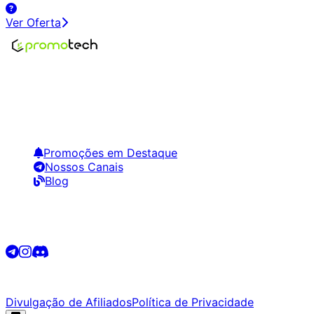
Ver Oferta
Encontre os melhores preços em tecnologia. Compare,
crie alertas e economize em suas compras.
Links Úteis
Promoções em Destaque
Nossos Canais
Blog
Siga-nos
©
2026
Promotech. Todos os direitos reservados.
Divulgação de Afiliados
Política de Privacidade