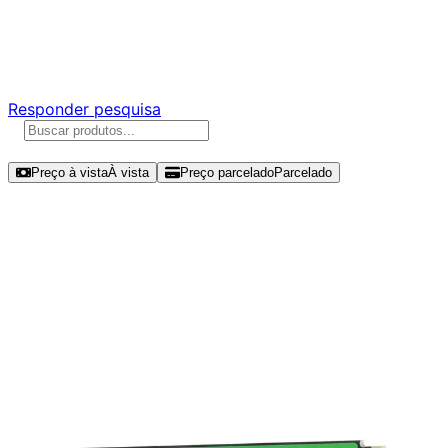
Ajude a melhorar a Promotech!
Responda nossa pesquisa rápida e nos ajude a criar uma
experiência ainda melhor para você.
Responder pesquisa
Ordenar por
Preço à vista
À vista
Preço parcelado
Parcelado
Modelos disponíveis de Western
Digital WD Green SN3000 500GB
SSD NVMe Gen 4 - WDS500G4G0E