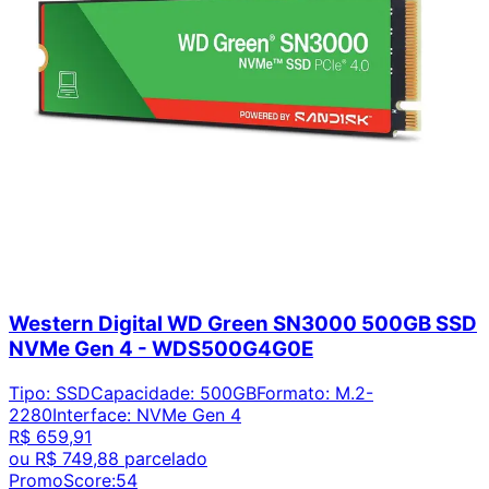
Western Digital WD Green SN3000 500GB SSD
NVMe Gen 4 - WDS500G4G0E
Tipo
:
SSD
Capacidade
:
500GB
Formato
:
M.2-
2280
Interface
:
NVMe Gen 4
R$ 659,91
ou
R$ 749,88
parcelado
PromoScore:
54