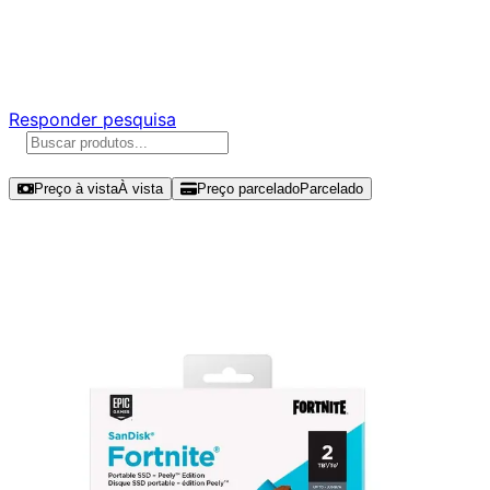
Ajude a melhorar a Promotech!
Responda nossa pesquisa rápida e nos ajude a criar uma
experiência ainda melhor para você.
Responder pesquisa
Ordenar por
Preço à vista
À vista
Preço parcelado
Parcelado
Modelos disponíveis de SanDisk
Portable E30 Fortnite Edition 2TB
SSD USB - SDSSDE30-2T00-G25F