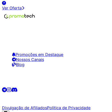
Ver Oferta
Encontre os melhores preços em tecnologia. Compare,
crie alertas e economize em suas compras.
Links Úteis
Promoções em Destaque
Nossos Canais
Blog
Siga-nos
©
2026
Promotech. Todos os direitos reservados.
Divulgação de Afiliados
Política de Privacidade