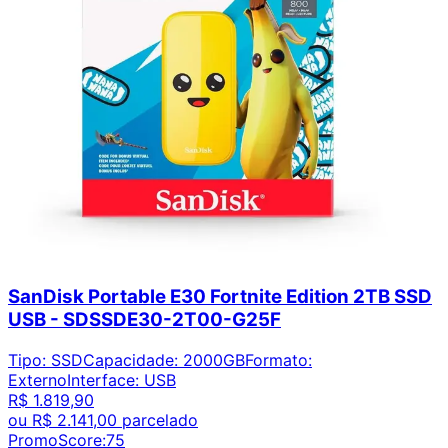
SanDisk Portable E30 Fortnite Edition 2TB SSD
USB - SDSSDE30-2T00-G25F
Tipo
:
SSD
Capacidade
:
2000GB
Formato
:
Externo
Interface
:
USB
R$ 1.819,90
ou
R$ 2.141,00
parcelado
PromoScore:
75